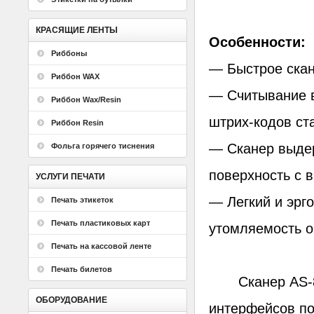
КРАСЯЩИЕ ЛЕНТЫ
Особенности:
Риббоны
— Быстрое скан
Риббон WAX
— Считывание в
Риббон Wax/Resin
штрих-кодов ст
Риббон Resin
— Сканер выдер
Фольга горячего тиснения
поверхность с в
УСЛУГИ ПЕЧАТИ
— Легкий и эрг
Печать этикеток
Печать пластиковых карт
утомляемость о
Печать на кассовой ленте
Печать билетов
Сканер AS-800
ОБОРУДОВАНИЕ
интерфейсов по