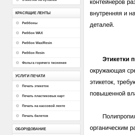
контейнеров ра
внутренняя и н
КРАСЯЩИЕ ЛЕНТЫ
Риббоны
деталей.
Риббон WAX
Риббон Wax/Resin
Риббон Resin
Этикетки по
Фольга горячего тиснения
окружающая сре
УСЛУГИ ПЕЧАТИ
этикеток, требу
Печать этикеток
повышенной вла
Печать пластиковых карт
Печать на кассовой ленте
Полипропилено
Печать билетов
органическим р
ОБОРУДОВАНИЕ