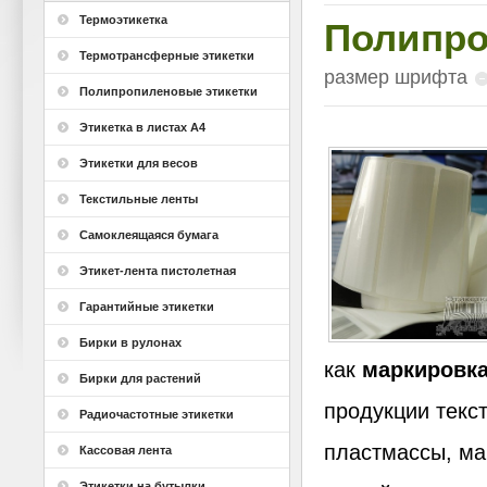
Термоэтикетка
Полипро
Термотрансферные этикетки
размер шрифта
Полипропиленовые этикетки
Этикетка в листах А4
Этикетки для весов
Текстильные ленты
Самоклеящаяся бумага
Этикет-лента пистолетная
Гарантийные этикетки
Бирки в рулонах
как
маркировка
Бирки для растений
продукции текс
Радиочастотные этикетки
пластмассы, ма
Кассовая лента
Этикетки на бутылки